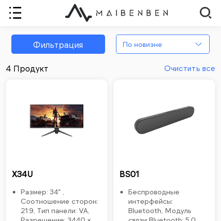
Фильтрация
По новизне
4 Продукт
Очистить все
X34U
BS01
Размер: 34" ,
Беспроводные
Соотношение сторон:
интерфейсы:
21:9, Тип панели: VA,
Bluetooth, Модуль
Разрешение: 3440 x
связи Bluetooth: 5.0,