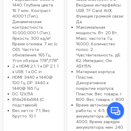
1440, Глубина цвета:
Входные интерфейсы:
16.7 млн., Контраст:
USB, TF Card, AUX,
4000:1 (Тип.),
Функция громкой связи:
Динамическая
Да
контрастность:
Максимальная
10,000,000:1 (Тип.),
мощность, Вт: 20 Вт,
Яркость: 300 кд/м²,
Макс. частота, Гц:
Время отклика: 7 мс (с
16000, Количество
OD), Частота
полос: 2,
обновления: 165 Гц,
Чувствительность, дБ:
Угол обзора: 178°/178°
82, Импеданс, Ом:
2 x HDMI 2.1, 1 x DP 2.1, 1
4Ω±15%
x USB, 1 x DC in
Материал корпуса:
HDMI: 3440 x 1440@
Пластик,
100 Гц, DP: 3440 x
Декоративное
1440@ 165 Гц
покрытие корпуса:
DC 12V/5A
Пластик, Вес товара, г:
814x264x584 (С
800, Вес товара, г: 800
подставкой)
Время автономной
Вес нетто: 7.1, Вес
работы, ч: 4-5, Емкость
брутто: 10.1
аккумулятора, мАч:
4000, Время зарядки
аккумулятора, мин: 240