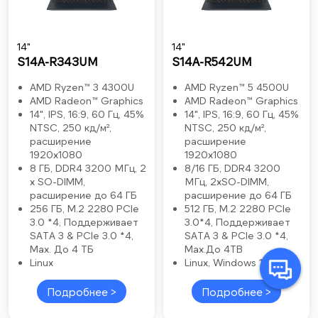
14"
14"
S14A-R343UM
S14A-R542UM
AMD Ryzen™ 3 4300U
AMD Ryzen™ 5 4500U
AMD Radeon™ Graphics
AMD Radeon™ Graphics
14", IPS, 16:9, 60 Гц, 45%
14", IPS, 16:9, 60 Гц, 45%
NTSC, 250 кд/м²,
NTSC, 250 кд/м²,
расширение
расширение
1920x1080
1920x1080
8 ГБ, DDR4 3200 МГц, 2
8/16 ГБ, DDR4 3200
x SO-DIMM,
МГц, 2xSO-DIMM,
расширение до 64 ГБ
расширение до 64 ГБ
256 ГБ, M.2 2280 PCIe
512 ГБ, M.2 2280 PCle
3.0 *4, Поддерживает
3.0*4, Поддерживает
SATA 3 & PCIe 3.0 *4,
SATA 3 & PCIe 3.0 *4,
Max. До 4 ТБ
Max.До 4TB
Linux
Linux, Windows 11 Home
Подробнее >
Подробнее >